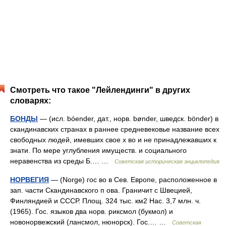
Смотреть что такое "Лейлендинги" в других
словарях:
БОНДЫ
— (исл. bóender, дат., норв. bønder, шведск. bönder) в
скандинавских странах в раннее средневековье название всех
свободных людей, имевших свое х во и не принадлежавших к
знати. По мере углубления имуществ. и социального
неравенства из среды Б.… …
Советская историческая энциклопедия
НОРВЕГИЯ
— (Norge) гос во в Сев. Европе, расположенное в
зап. части Скандинавского п ова. Граничит с Швецией,
Финляндией и СССР. Площ. 324 тыс. км2 Нас. 3,7 млн. ч.
(1965). Гос. языков два норв. риксмол (букмол) и
новонорвежский (лансмол, нюнорск). Гос.… …
Советская