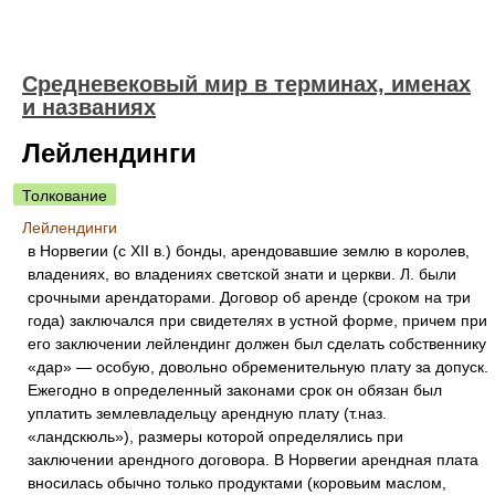
Средневековый мир в терминах, именах
и названиях
Лейлендинги
Толкование
Лейлендинги
в Норвегии (с XII в.) бонды, арендовавшие землю в королев,
владениях, во владениях светской знати и церкви. Л. были
срочными арендаторами. Договор об аренде (сроком на три
года) заключался при свидетелях в устной форме, причем при
его заключении лейлендинг должен был сделать собственнику
«дар» — особую, довольно обременительную плату за допуск.
Ежегодно в определенный законами срок он обязан был
уплатить землевладельцу арендную плату (т.наз.
«ландскюль»), размеры которой определялись при
заключении арендного договора. В Норвегии арендная плата
вносилась обычно только продуктами (коровьим маслом,