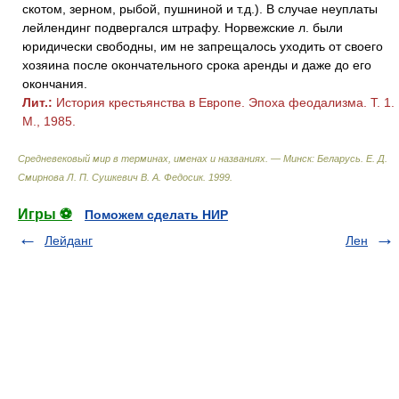
скотом, зерном, рыбой, пушниной и т.д.). В случае неуплаты
лейлендинг подвергался штрафу. Норвежские л. были
юридически свободны, им не запрещалось уходить от своего
хозяина после окончательного срока аренды и даже до его
окончания.
Лит.:
История крестьянства в Европе. Эпоха феодализма. Т. 1.
М., 1985.
Средневековый мир в терминах, именах и названиях. — Минск: Беларусь
.
Е. Д.
Смирнова Л. П. Сушкевич В. А. Федосик
.
1999
.
Игры ⚽
Поможем сделать НИР
Лейданг
Лен